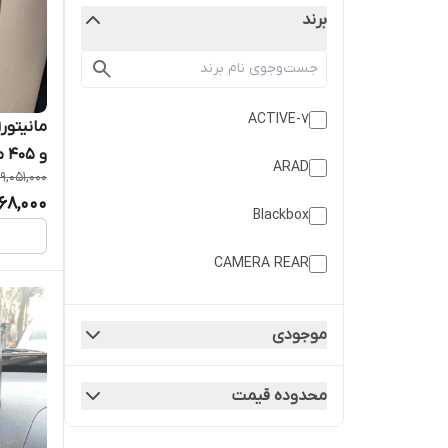
برند
ACTIVE-7
و 405 مدل T3L برند vox media
ARAD
9,051,000
68,000
Blackbox
CAMERA REAR
Car rear UHD
موجودی
HELIX
محدوده قیمت
SAVOY