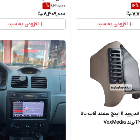
11
%
9,420,000
14
%
8,309,000
7,7
افزودن به سبد
افزودن به سبد
مانیتور اندروید 11 اینچ سمند قاب بالا