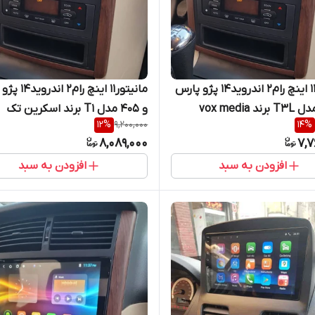
مانیتور11 اینچ رام۲ اندروید1۴ پژو پارس
مانیتور11 اینچ رام
و 405 مدل T1 برند اسکرین تک
12
%
9,200,000
14
%
8,089,000
7,7
افزودن به سبد
افزودن به سبد