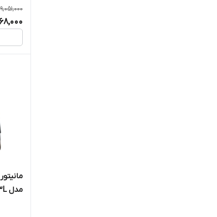
9,051,000
گارد
68,000
گلدن۲۴
لئودو LEODEO
لندر Lander
لیبرال LIBERAL
ماجیکار MAGICAR
متفرقه
مجیک آئودیو MagicAudio
مدل T3Lبرند VoxMedia
مجیک اودیو Magic Audio