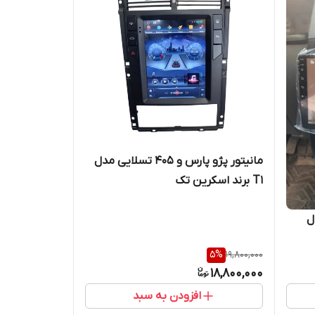
مانیتور پژو پارس و 405 تسلایی مدل
T1 برند اسکرین تک
دل
5
%
19,800,000
18,800,000
افزودن به سبد