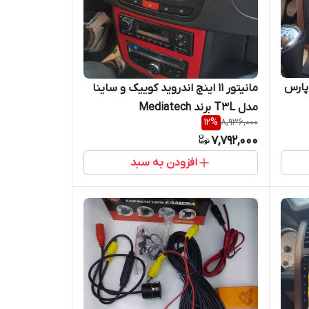
2 اندروید14 پژو پارس
مانیتور 11 اینچ اندروید کوییک و ساینا
مدل T3L برند Mediatech
12
%
8,936,000
7,792,000
افزودن به سبد