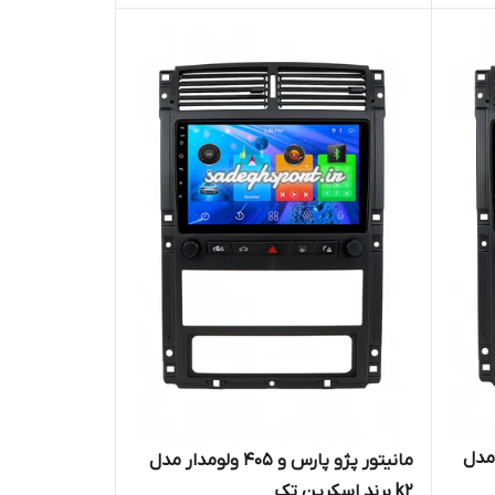
 ولومدار مدل
مانیتور پژو پارس و 405 ولومدار مدل
k2 برند اسکرین تک