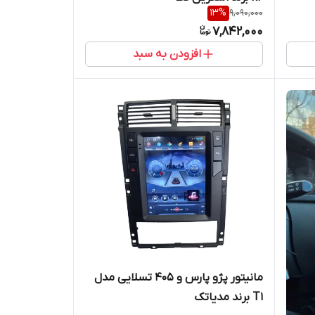
13
%
9,090,000
7,842,000
افزودن به سبد
مانیتور پژو پارس و 405 تسلایی مدل
T1 برند مدیاتک