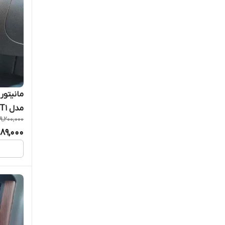
SENATOR
Twin power
آتمی Atemi
آلفاسونیک Alphasonik
اچ دی آی - HDI
مدل T1 برند اسکرین تک
9,200,000
ارت کوئیک EARTHQUAKE
089,000
اسکرین تک - SCREEN TECH
اگزد
المپیا olympia
انرژی ENERGY