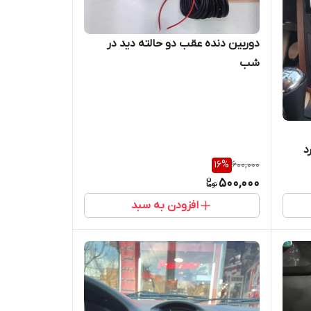
دوربین دنده عقب دو حالته دید در
شب
شبورد
16
%
600,000
500,000
افزودن به سبد