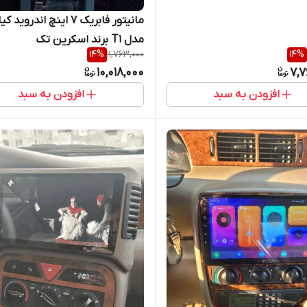
مانیتور فابریک ۷ اینچ اندروید 
مدل T1 برند اسکرین تک
14
%
11,763,000
14
%
10,018,000
7,7
افزودن به سبد
افزودن به سبد