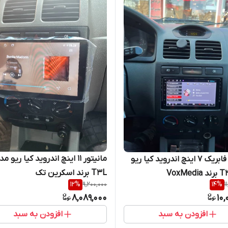
مانیتور 11 اینچ اندروید کیا ریو م
مانیتور فابریک ۷ اینچ اندروید کیا ریو
T3L برند اسکرین تک
12
%
9,200,000
14
%
1
8,089,000
10,
افزودن به سبد
افزودن به سبد