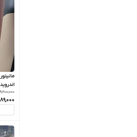
اوریون-ORION
اوکایاما
اولترا پرو
ایکس پلی-Xplay
بلاپانکت_BLAUPUNKT
بلک اسمیت Black smith
9,200,000
تک
089,000
بوس مینی - BOSS-MINI
پاناتک Panatech
پایونیر Pioneer