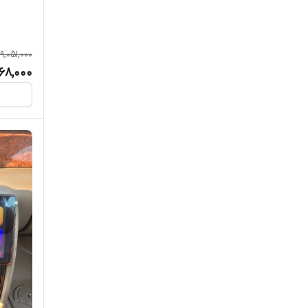
مدیاتک-MEDIA TECH
مستر اودیو Master audio
9,051,000
68,000
مکسیدر Maxeeder
مولتی مدیا سیستم
ناکامیچی - Nakamichi
هرتز - HERTZ
وکس مدیا VOX MEDIA
ولنس valence
وینکا Winca