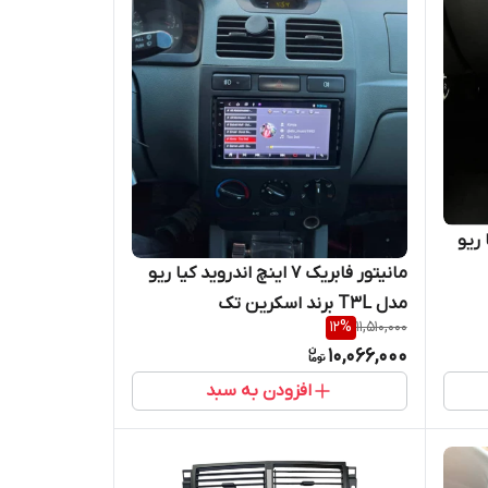
کیا ریو
مانیتور فابریک ۷ اینچ اندروید کیا ریو
مدل T3L برند اسکرین تک
12
%
11,510,000
10,066,000
افزودن به سبد