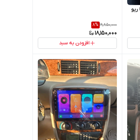
کیا ریو
8
%
19,850,000
18,150,000
افزودن به سبد