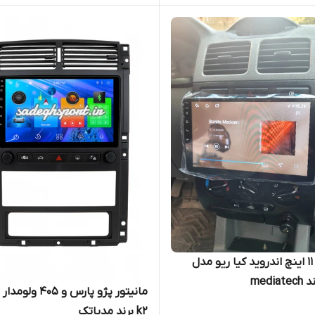
مانیتور 11 اینچ اندروید کیا ریو مدل
مانیتور پژو پارس و 405
k2 برند مدیاتک