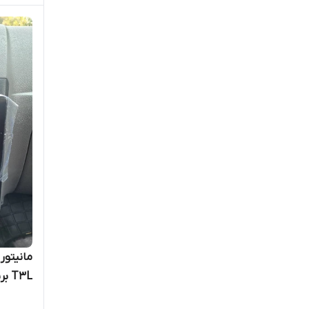
سیگنال اودیو signal audio
فرش وی fresh way
کارریئر car rear
کارینا karina
کاشیاما - kashiyama
کدمس cademce
کدنس Cadence
کرن ال - KERN EL
کلارو Celaro
T3L برند mediatech
کنوود Kenwood