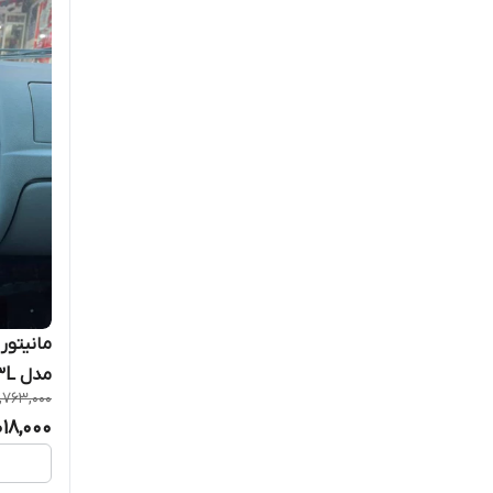
پایونییر
تاندر Thunder
تورنادو Tornado
جی بی ال - JBL
چیتا Cheetah
دیانا Diana
دیجیتال اودیو Digital audio
مدل T3L برند VoxMedia
دی سی کوآرت DC QUART
1,763,000
018,000
سونی SONY