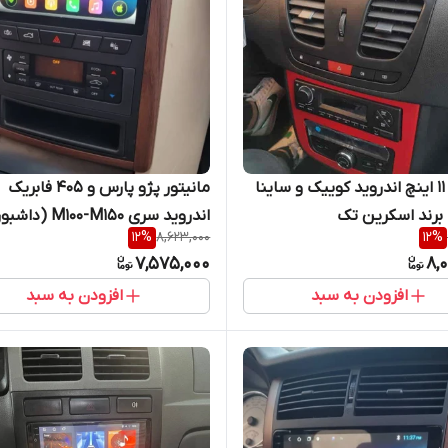
مانیتور 11 اینچ اندروید کوییک و ساینا
مانیتور پژو پارس و 405 فابریک
اندروید سری M100-M150 (دا
12
%
8,623,000
12
%
جدید)
7,575,000
8,
افزودن به سبد
افزودن به سبد