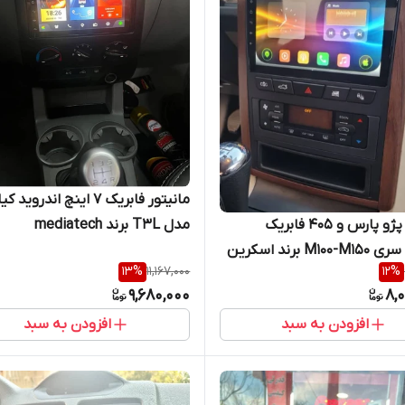
مانیتور فابریک ۷ اینچ اندروید 
مانیتور پژو پارس و 405 فابریک
مدل T3L برند mediatech
اندروید سری M100-M150 برند اسکرین
13
%
11,167,000
12
%
9,680,000
8,
افزودن به سبد
افزودن به سبد