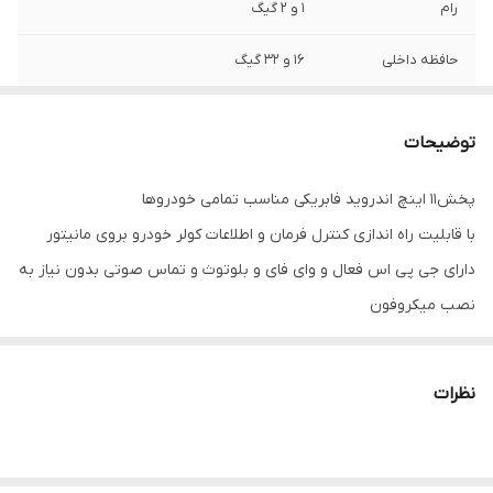
رام
1 و 2 گیگ
حافظه داخلی
16 و 32 گیگ
اقلام همراه کالا
قاب فرم سانتافه2008 + سوکت و کابل برق و
آرسی + آنتن Gps
توضیحات
پخش11 اینچ اندروید فابریکی مناسب تمامی خودروها
با قابلیت راه اندازی کنترل فرمان و اطلاعات کولر خودرو بروی مانیتور
دارای جی پی اس فعال و وای فای و بلوتوث و تماس صوتی بدون نیاز به
نصب میکروفون
سیستم عامل اندروید12 میباشد و دارای کیفیت تصویر فول اچ دی و ips
میباشد
نظرات
دارای 2 پورت usb قوی جهت شارژ کردن موبایل و پخش موسیقی
قابلیت نصب دوربین دنده عقب و دوربین جلو و 360 درجه
16باند لول اکولایزر دارد و سیستم خروجی 6 ولتی میباشد