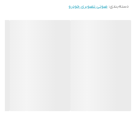
دسته‌بندی
:
صوتی تصویری خودرو
قابلیت آپشن میرولینک دارد (انتقال تصویر گوشی بروی مانیتور)
سوکت های خروجی فابریک میباشد بجهت عدم تداخل در سیم کشی
خودرو شما
حافظه داخلی 16 و 32 گیگ و رام 1و 2 گیگ در دومدل قابل عرضه است
قابلیت نصب و پخش برنامه هایی نظیر اسنپ راننده تلویبیون آنتن
واتساپ تلگرام و ... از اپ استور بصورت رایگان
نمونه های نصب شده در گالری قابل نمایش است
لطفا نوع خودروی خود را داخل توضیحات درج بفرمایید تا مانیتور با قاب
مخصوص خودروی خودتان ارسال گردد
درصورت نیاز به راهنمایی کامل و خرید بدون نقص لطفا با شماره همراه
داخل سایت تماس بگیرید
نمونه های مشابه با ابعاد و حافظه داخلی های مختلف نیز موجود
میباشد