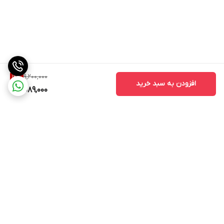
9,200,000
12
%
افزودن به سبد خرید
8,089,000
برگشت به بالا