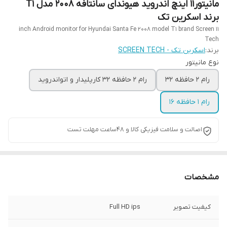
مانیتور11 اینچ اندروید هیوندای سانتافه 2008 مدل T1
برند اسکرین تک
11 inch Android monitor for Hyundai Santa Fe 2008 model T1 brand Screen
Tech
برند:
اسکرین تک - SCREEN TECH
نوع مانیتور
رام 2 حافظه 32
رام 2 حافظه 32 کارپلیدار و اتواندروید
رام 1 حافظه 16
اصالت و سلامت فیزیکی کالا و 48ساعت مهلت تست
مشخصات
کیفیت تصویر
Full HD ips