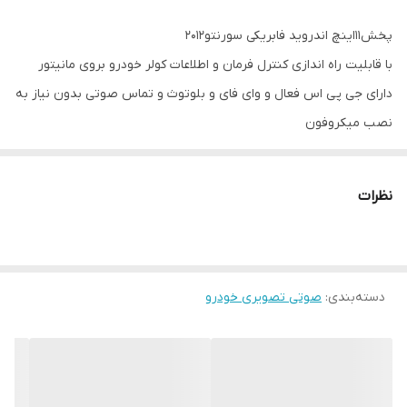
پخش11اینچ اندروید فابریکی سورنتو2012
با قابلیت راه اندازی کنترل فرمان و اطلاعات کولر خودرو بروی مانیتور
دارای جی پی اس فعال و وای فای و بلوتوث و تماس صوتی بدون نیاز به
نصب میکروفون
سیستم عامل اندروید12 میباشد و دارای کیفیت تصویر فول اچ دی و ips
میباشد
نظرات
دارای 2 پورت usb قوی جهت شارژ کردن موبایل و پخش موسیقی
قابلیت نصب دوربین دنده عقب و دوربین جلو و 360 درجه
16باند لول اکولایزر دارد و سیستم خروجی 6 ولتی میباشد
دسته‌بندی
:
صوتی تصویری خودرو
قابلیت آپشن میرولینک دارد (انتقال تصویر گوشی بروی مانیتور)
سوکت های خروجی فابریک میباشد بجهت عدم تداخل در سیم کشی
خودرو شما
حافظه داخلی 16 و 32 گیگ و رام 1و 2 گیگ در دومدل قابل عرضه است