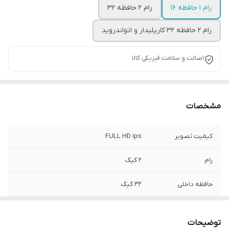
رام 1 حافظه 16
رام 2 حافظه 32
رام 2 حافظه 32 کارپلیدار و اتواندروید
اصالت و سلامت فیزیکی کالا
مشخصات
کیفیت تصویر
FULL HD ips
رام
2 گیگ
حافظه داخلی
32 گیگ
اقلام همراه کالا
قاب فرم سورنتو2012+ سوکت و پک سیم کشی
کامل
توضیحات