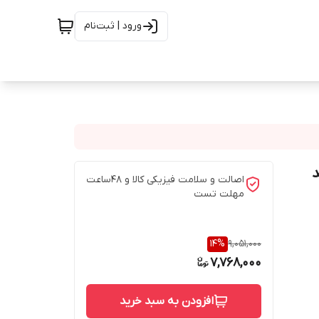
ورود | ثبت‌نام
ص مدل T1 برند
اصالت و سلامت فیزیکی کالا و 48ساعت
مهلت تست
14
%
9,051,000
7,768,000
افزودن به سبد خرید