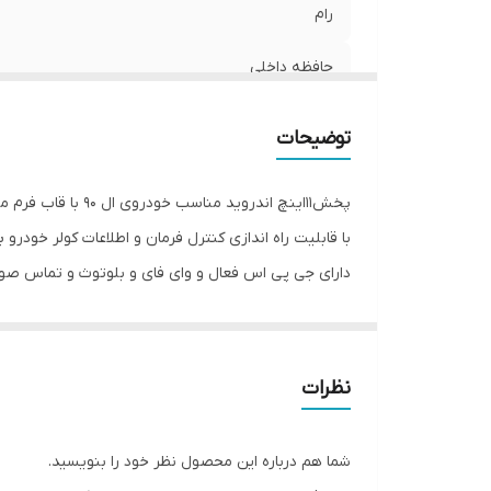
رام
حافظه داخلی
اقلام همراه کالا
توضیحات
پخش11اینچ اندروید مناسب خودروی ال 90 با قاب فرم مخصوص ال 90
با قابلیت راه اندازی کنترل فرمان و اطلاعات کولر خودرو ب
دارای جی پی اس فعال و وای فای و بلوتوث و تماس صو
سیستم عامل اندروید12 میباشد و دارای کیفیت تصویر فول اچ دی و ips میباشد
دارای 2 پورت usb قوی جهت شارژ کردن موبایل و پخش موسیقی
قابلیت نصب دوربین دنده عقب و دوربین جلو و 360 درجه
نظرات
16باند لول اکولایزر دارد و سیستم خروجی 6 ولتی میباشد
قابلیت آپشن میرولینک دارد (انتقال تصویر گوشی بروی 
شما هم درباره این محصول نظر خود را بنویسید.
سوکت های خروجی فابریک میباشد بجهت عدم تداخل در