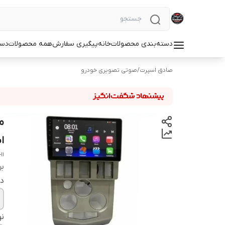
دسته‌بندی محصولات
خانه
پیگیری سفارش
همه محصولات
دست
صادق اسپرت
/
صوتی تصویری خودرو
ا
11-inch L90 Android monitor with special frame, model T1, Screen Tech brand
بر
دو
نو