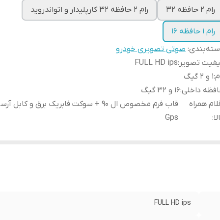
رام 2 حافظه 32
رام 2 حافظه 32 کارپلیدار و اتواندروید
رام 1 حافظه 16
ته‌بندی
:
صوتی تصویری خودرو
یفیت تصویر
:
FULL HD ips
م
:
1 و 2 گیگ
فظه داخلی
:
16 و 32 گیگ
لام همراه
قاب فرم مخصوص ال 90 + سوکت فابریک برق و کابل
لا
:
Gps
FULL HD ips