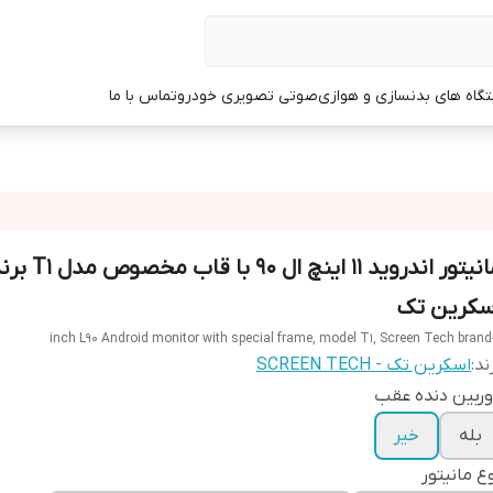
گاه های بدنسازی و هوازی
صوتی تصویری خودرو
تماس با ما
مانیتور اندروید 11 اینچ ال 90 با قاب مخصو
سکرین تک
ند:
اسکرین تک - SCREEN TECH
ربین دنده عقب
بله
خیر
ع مانیتور