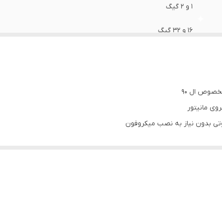
1 و 2 گیگ
16 و 32 گیگ
قاب فرم مخصوص ال 90 + سوکت فابریک برق و کابل آرسی + آنتن Gps
روی مانیتور
تی بدون نیاز به نصب میکروفون
مانیتور)
 سیم کشی خودرو شما