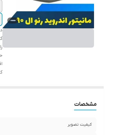
دس
ک
را
حا
اق
کا
مشخصات
کیفیت تصویر