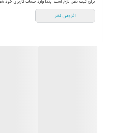
برای ثبت نظر، لازم است ابتدا وارد حساب کاربری خود شو
حافظه داخلی 16 و 32 گیگ و رام 1و 2 گیگ در دومدل قابل عرضه است
افزودن نظر
قابلیت نصب و پخش برنامه هایی نظیر اسنپ راننده تلویب
نمونه های نصب شده در گالری قابل نمایش است
لطفا نوع خودروی خود را داخل توضیحات درج بفرمایید ت
درصورت نیاز به راهنمایی کامل و خرید بدون نقص لطفا 
نمونه های مشابه با ابعاد و حافظه داخلی های مختلف ن