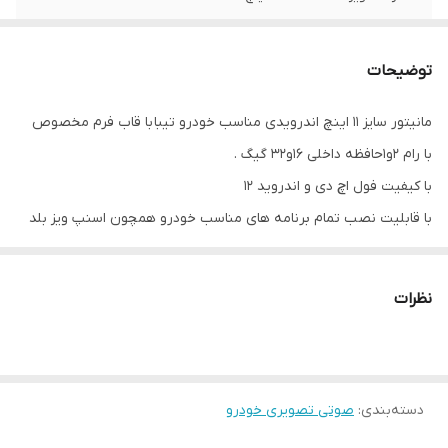
رام
1و2 گیگ
توضیحات
حافظه داخلی
32و16گیگ
مانیتور سایز 11 اینچ اندرویدی مناسب خودرو تیبا با قاب فرم مخصوص
اندروید
13
با رام 2و1حافظه داخلی 16و32 گیگ .
وای فای
دارد
با کیفیت فول اچ دی و اندروید 12
با قابلیت نصب تمام برنامه های مناسب خودرو همچون اسنپ ویز بلد
رادیو
دارد
واتساپ فیلیمو رادیوجوان و...
درگاه یو اس بی
2عدد
فیلم نصب شده در فروشگاه صادق اسپرت
نظرات
جی پی اس
دارد
توان خروجی صوتی
4*60
دسته‌بندی
:
صوتی تصویری خودرو
اقلام همراه
قاب مخصوص تیبا+پک آرسی+سوکت فابریک
برق+پورت های USB+آنتنGPS