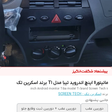
مانیتور11 اینچ اندروید تیبا مدل T1 برند اسکرین تک
11 inch Android monitor Tiba model T1 brand Screen Tech
برند:
اسکرین تک - SCREEN TECH
جانبی پشنهادی
دوربین عقب
دوربین عقب + دوربین ثبت وقایع جلو