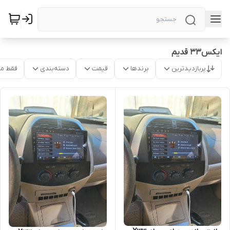
ایکس33 قدیم
پربازدیدترین
برندها
قیمت
دسته‌بندی
فقط م