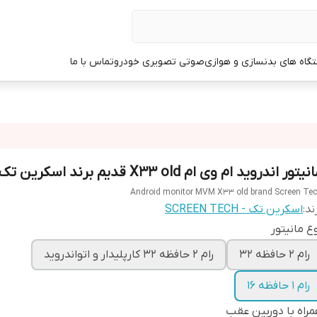
گاه های بدنسازی و هوازی
صوتی تصویری خودرو
تماس با ما
یتور اندروید ام وی ام X33 old قدیم برند اسکرین تک
Android monitor MVM X33 old brand Screen Te
ند:
اسکرین تک - SCREEN TECH
ع مانیتور
رام 2 حافظه 32
رام 2 حافظه 32 کارپلیدار و اتواندروید
رام 1 حافظه 16
راه با دوربین عقب