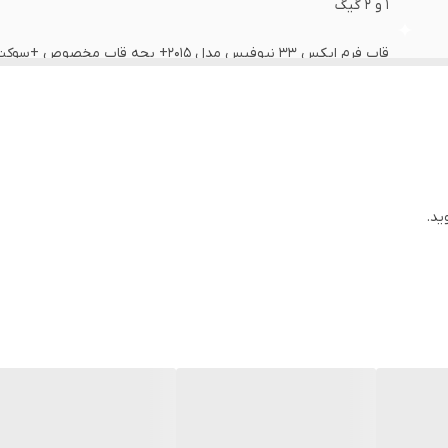
1 و 2 گیگ
پورت USB
16 و 32 گیگ
ید.