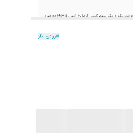
قاب فرم ایکس 33 نیوفیس مدل ۲۰۱۵+ بچه قاب مخصوص +سوکت فابریک و پک سیم کشی کامل+ آنتن GPS+دو عدد
افزودن نظر