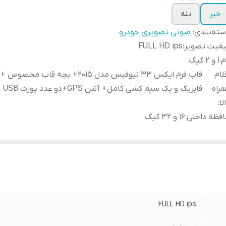
خیر
بله
ته‌بندی
:
صوتی تصویری خودرو
یفیت تصویر
:
FULL HD ips
م
:
1 و 2 گیگ
لام
قاب فرم ایکس 33 نیوفیس مدل ۲۰۱۵+ بچه قاب م
راه
فابریک و پک سیم کشی کامل+ آنتن GPS+دو عدد پورت USB
لا
:
فظه داخلی
:
16 و 32 گیگ
FULL HD ips