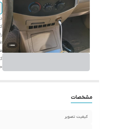
دس
ک
را
اق
هم
کا
حا
مشخصات
کیفیت تصویر