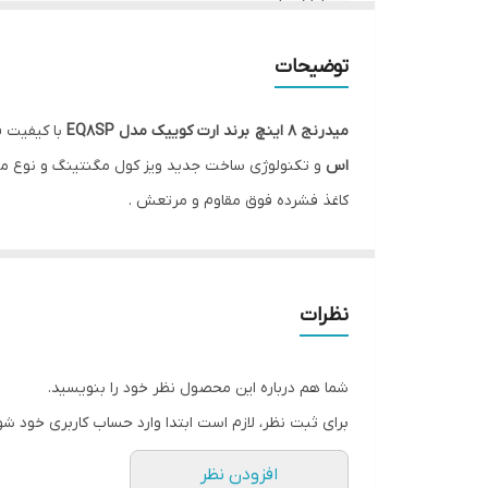
فرکانس پاسخ‌گویی
توضیحات
جنس ووفر
میدرنج 8 اینچ برند ارت کوییک مدل EQ8SP
با کیفیت ف
وزن
اس
و تکنولوژی ساخت جدید ویز کول مگنتینگ و نوع مگن
کاغذ فشرده فوق مقاوم و مرتعش .
سیستم صدا
امپدانس
اندازه ویز کویل
نظرات
ارتفاع ویز کویل
شما هم درباره این محصول نظر خود را بنویسید.
جنس بوبین ویز کویل
برای ثبت نظر، لازم است ابتدا وارد حساب کاربری خود شو
وایر ویز کویل
افزودن نظر