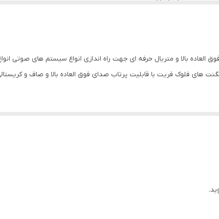
118 khz الی 18 hz
کاغذ
وق العاده بالا و متریال حرفه ای جهت راه اندازی انواع سیستم های صوتی انواع
800 گرم
ت های فلوک فریت با قابلیت پرتاب صدای فوق العاده بالا و صاف و کریستال
Voice coil and magnet parametr
4 اهم
25 میلیمتر
9 میلیمتر
Kapton
ید.
CCAW