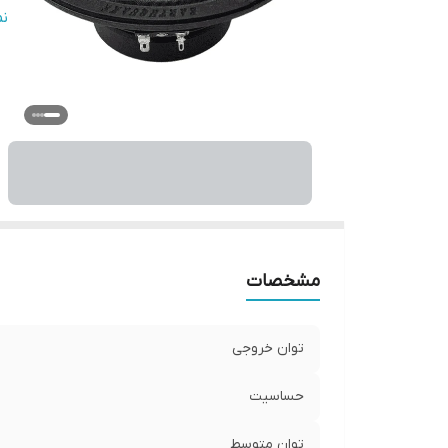
ج
ن
و
س
ا
ان
ار
جن
وا
نو
تع
مشخصات
توان خروجی
حساسیت
توان متوسط