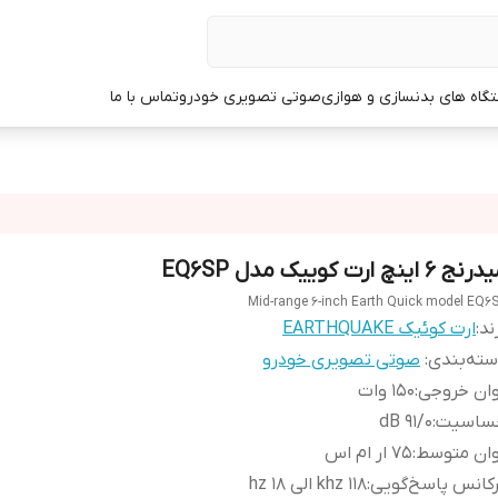
گاه های بدنسازی و هوازی
صوتی تصویری خودرو
تماس با ما
ج 6 اینچ ارت کوییک مدل EQ6SP
Mid-range 6-inch Earth Quick model EQ6
ند:
ارت کوئیک EARTHQUAKE
ته‌بندی
:
صوتی تصویری خودرو
وان خروجی
:
۱۵۰ وات
ساسیت
:
91/0 dB
وان متوسط
:
۷۵ ار ام اس
کانس پاسخ‌گویی
:
118 khz الی 18 hz