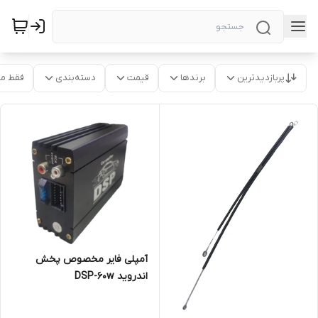
پربازدیدترین
برندها
قیمت
دسته‌بندی
فقط م
آمپلی فایر مخصوص پخش
اندروید DSP-60w