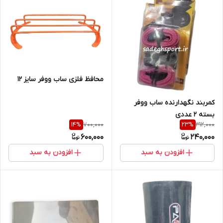
محافظ فلزی ساب ووفر سایز ۱۲
کمربند نگهدارنده ساب ووفر
بسته ۲ عددی
700,000
312,000
14
%
23
%
600,000
240,000
افزودن به سبد
افزودن به سبد