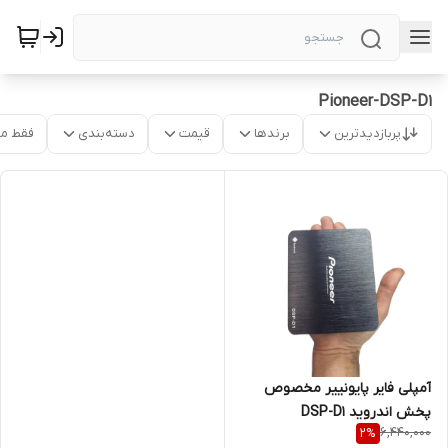
Pioneer-DSP-D1
پربازدیدترین
برندها
قیمت
دسته‌بندی
فقط م
آمپلی فایر پایونییر مخصوص
پخش اندروید DSP-D1
6,440,000
2
%