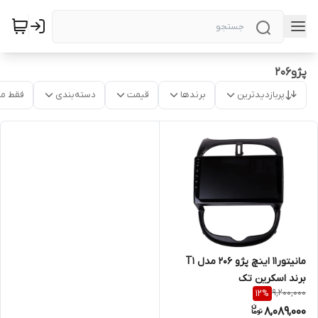
پژو206
پربازدیدترین
برندها
قیمت
دسته‌بندی
فقط م
مانیتور11 اینچ پژو 206 مدل T1
برند اسکرین تک
9,200,000
12
%
8,089,000