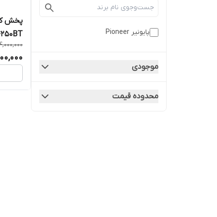
پایونیر Pioneer
250BT
4,000,000
000,000
موجودی
محدوده قیمت