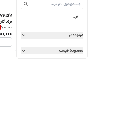
گارد
برند گار
2,100,000
000,000
موجودی
محدوده قیمت