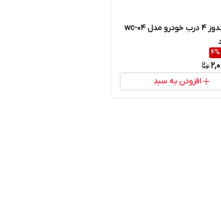
پاور ویندوز ۴ درب خودرو مدل wc-04
د
4
%
2,
افزودن به سبد