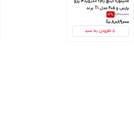
مانیتور11 اینچ رام2 اندروید14 پژو
پارس و 405 مدل T1 برند
9,200,000
12
%
اسکرین تک
8,089,000
افزودن به سبد