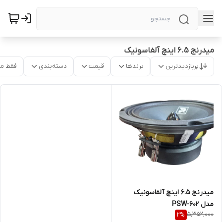
میدرنج ۶.۵ اینچ آلفاسونیک
پربازدیدترین
برندها
قیمت
دسته‌بندی
فقط م
میدرنج ۶.۵ اینچ آلفاسونیک
مدل PSW-602
5,352,000
2
%