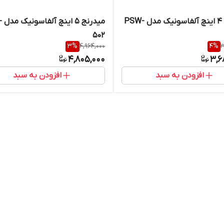
میدرنج 4 اینچ آلفاسونیک مدل PSW-
میدر
502
3
%
4,964,000
4
%
3
4,805,000
3,6
افزودن به سبد
افزودن به سبد