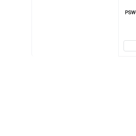
نج ۵ اینچ آلفاسونیک مدل PSW-