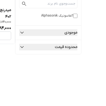
آلفاسونیک Alphasonik
402
,840,000
84,000
موجودی
محدوده قیمت