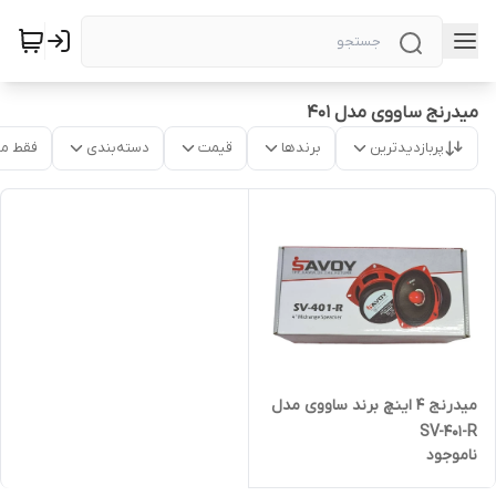
میدرنج ساووی مدل ۴۰۱
پربازدیدترین
برندها
قیمت
دسته‌بندی
فقط م
میدرنج 4 اینچ برند ساووی مدل
SV-401-R
ناموجود