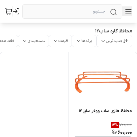
محافظ گارد ساب۱۲
جدیدترین
برندها
قیمت
دسته‌بندی
فقط محص
محافظ فلزی ساب ووفر سایز ۱۲
700,000
14
%
600,000