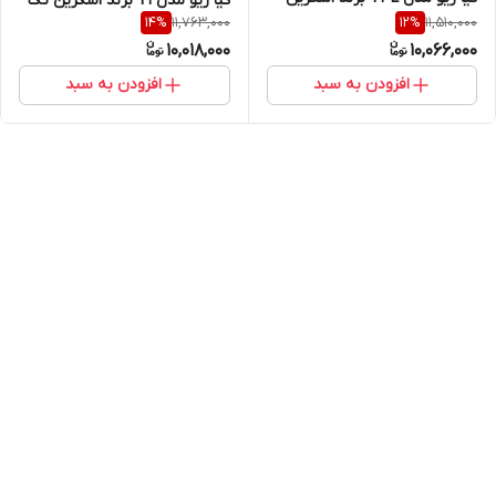
کیا ریو مدل T1 برند اسکرین تک
11,763,000
11,510,000
14
%
12
%
تک
10,018,000
10,066,000
افزودن به سبد
افزودن به سبد