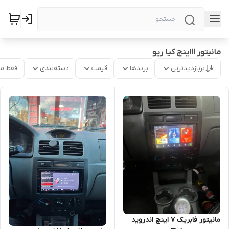
مانیتور 11اینج کیا ریو
پربازدیدترین
برندها
قیمت
دسته‌بندی
فقط م
مانیتور فابریک ۷ اینچ اندروید