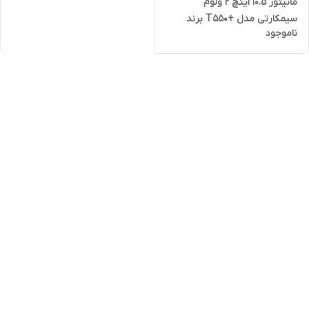
مانیتور ۱0.5 اینچ ۲ ولوم
سیمکارتی مدل +T۵۵۰ برند
ناموجود
هلیکس