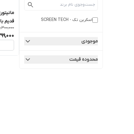
اسکرین تک - SCREEN TECH
قدیم با
0,300,000
M100 برند اسکرین تک
299,000
موجودی
محدوده قیمت