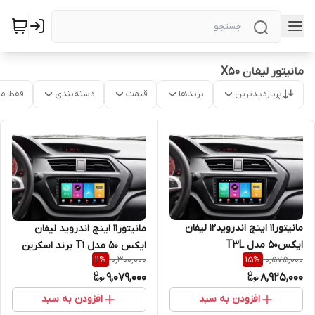
مانیتور لیفان X50
پربازدیدترین
برندها
قیمت
دسته‌بندی
فقط م
مانیتور11 اینچ اندروید12 لیفان
مانیتور11 اینچ اندروید لیفان
ایکس50 مدل T3L
ایکس 50 مدل T1 برند اسکرین
10,300,000
10,575,000
11
%
15
%
تک
9,079,000
8,925,000
افزودن به سبد
افزودن به سبد