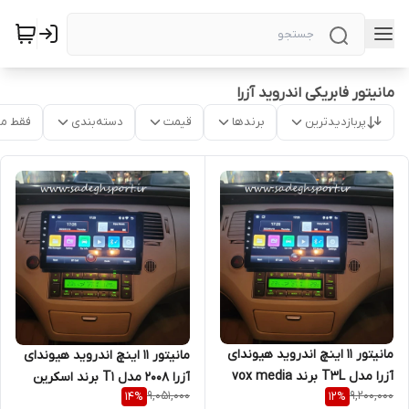
مانیتور فابریکی اندروید آزرا
پربازدیدترین
برندها
قیمت
دسته‌بندی
فقط م
مانیتور 11 اینچ اندروید هیوندای
مانیتور 11 اینچ اندروید هیوندای
آزرا مدل T3L برند vox media
آزرا 2008 مدل T1 برند اسکرین
9,051,000
9,200,000
14
%
12
%
تک