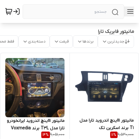
مانیتور فابریک تارا
جدیدترین
برندها
قیمت
دسته‌بندی
فقط محص
مانیتور 11اینچ اندروید تارا مدل
مانیتور 11اینچ اندروید ایرانخودرو
T1 برند اسکرین تک
تارا مدل T3L برند Voxmedia
9,051,000
9,530,000
14
%
11
%