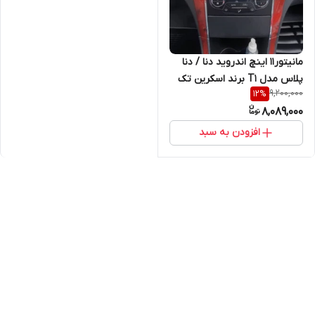
مانیتور11 اینچ اندروید دنا / دنا
پلاس مدل T1 برند اسکرین تک
9,200,000
12
%
8,089,000
افزودن به سبد