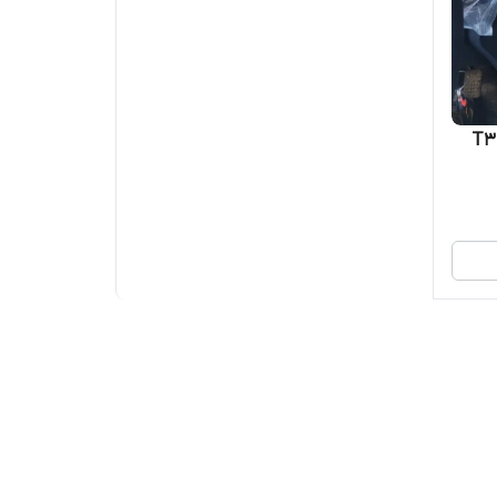
اینچ اندروید تیبا مدل T3L