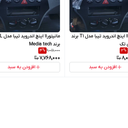
مانیتور11 اینچ اندروید تیبا مدل T1 برند
مانیتور11 
 تک
برند Media tech
14
%
9,051,000
12
%
7,768,000
8,
افزودن به سبد
افزودن به سبد