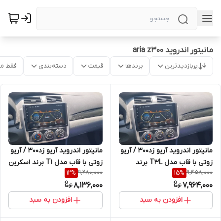
مانیتور اندروید aria z300
پربازدیدترین
برندها
قیمت
دسته‌بندی
فقط م
مانیتور اندروید آریو زد۳۰۰ / آریو
مانیتور اندروید آریو زد۳۰۰ / آریو
زوتی با قاب مدل T3L برند
زوتی با قاب مدل T1 برند اسکرین
9,280,000
9,458,000
12
%
15
%
مدیاتک
تک
8,136,000
7,964,000
افزودن به سبد
افزودن به سبد