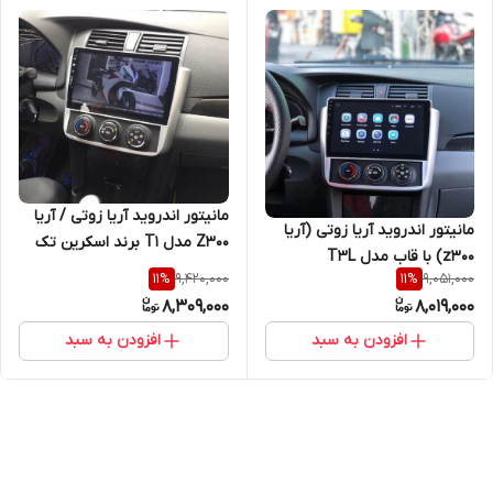
مانیتور اندروید آریا زوتی / آریا
مانیتور اندروید آریا زوتی (آریا
Z300 مدل T1 برند اسکرین تک
z300) با قاب مدل T3L
9,420,000
9,051,000
11
%
11
%
8,309,000
8,019,000
افزودن به سبد
افزودن به سبد