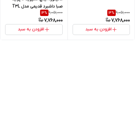
صبا داشبرد قدیمی مدل T3L
9,051,000
9,051,000
14
%
14
%
برند VoxMedia
7,768,000
7,768,000
افزودن به سبد
افزودن به سبد