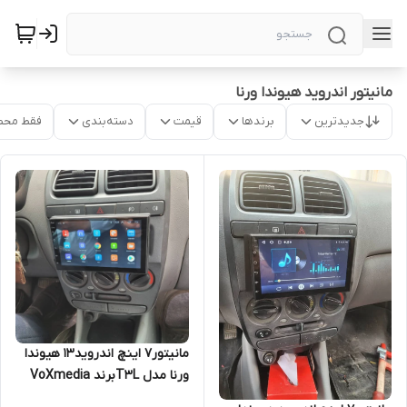
مانیتور اندروید هیوندا ورنا
جدیدترین
برندها
قیمت
دسته‌بندی
فقط محص
مانیتور7 اینچ اندروید13 هیوندا
ورنا مدل T3Lبرند VoXmedia