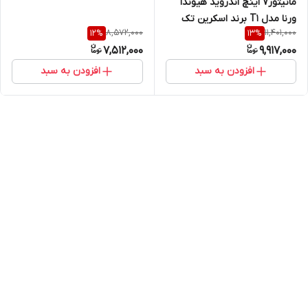
مانیتور7 اینچ اندروید هیوندا
ورنا مدل T1 برند اسکرین تک
8,572,000
11,401,000
12
%
13
%
7,512,000
9,917,000
افزودن به سبد
افزودن به سبد