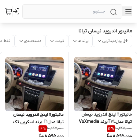
مانیتور اندروید نیسان تیانا
پربازدیدترین
برندها
قیمت
دسته‌بندی
فقط م
مانیتور11 اینچ اندروید نیسان
مانیتور11 اینچ اندروید نیسان
تیانا مدلT3Lبرند VoXmedia
تیانا مدلT1 برند اسکرین تک
10,245,000
10,245,000
16
%
16
%
8,595,000
8,595,000