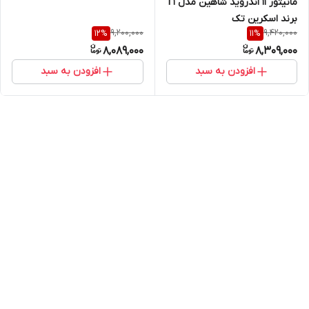
مانیتور 11 اندروید شاهین مدل T1
برند اسکرین تک
9,200,000
9,420,000
12
%
11
%
8,089,000
8,309,000
افزودن به سبد
افزودن به سبد