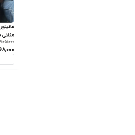
مثلثی مدل t3L بر
9,051,000
68,000