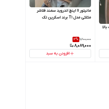
مانیتور 11 اینچ اندروید سمند فلاشر
مثلثی مدل T1 برند اسکرین تک
اب بالا
12
%
9,200,000
8,089,000
افزودن به سبد