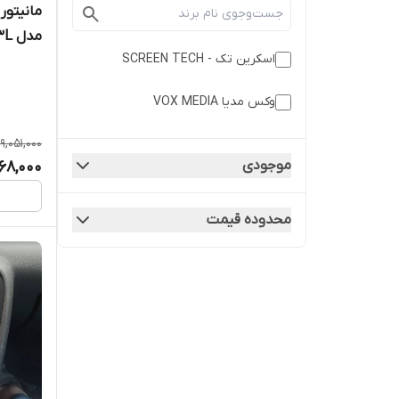
مدل T3Lبرند VoxMedia
اسکرین تک - SCREEN TECH
وکس مدیا VOX MEDIA
9,051,000
موجودی
68,000
محدوده قیمت