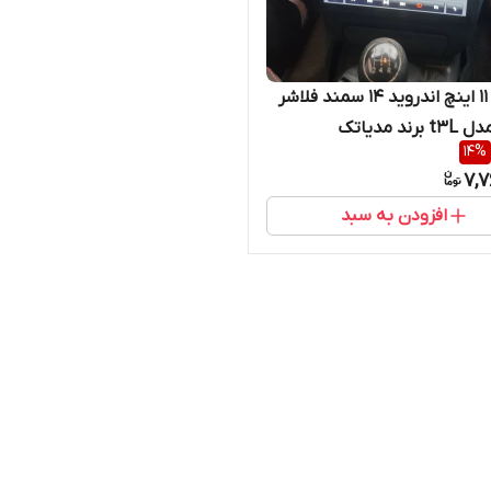
مانیتور 11 اینچ اندروید 14 سمند فلاشر
ند مدیاتک
14
%
7,7
افزودن به سبد