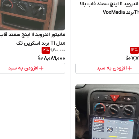
مانیتور اندروید 11 اینچ سمند قاب بالا
مانیتور اندروید 11 اینچ سمند ق
مدل T1 برند اسکرین تک
12
%
9,200,000
14
%
8,089,000
7,7
افزودن به سبد
افزودن به سبد