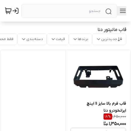
قاب مانیتور دنا
جدیدترین
برندها
قیمت
دسته‌بندی
فقط محص
قاب فرم بالا سایز ۱۱ اینچ
ایرانخودرو دنا
1,650,000
18
%
1,350,000