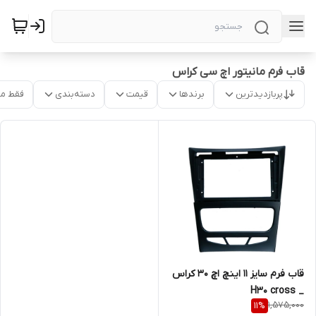
قاب فرم مانیتور اچ سی کراس
پربازدیدترین
برندها
قیمت
دسته‌بندی
فقط م
قاب فرم سایز ۱۱ اینچ اچ ۳۰ کراس
_ H30 cross
1,575,000
11
%