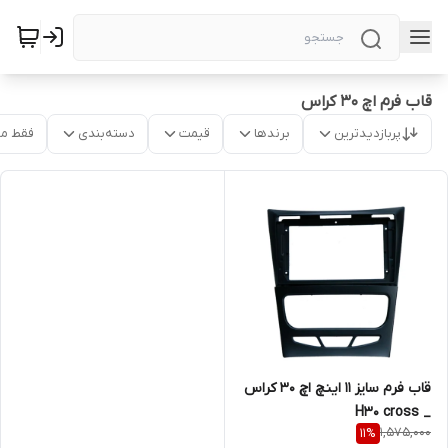
قاب فرم اچ ۳۰ کراس
پربازدیدترین
برندها
قیمت
دسته‌بندی
فقط م
قاب فرم سایز ۱۱ اینچ اچ ۳۰ کراس
_ H30 cross
1,575,000
11
%