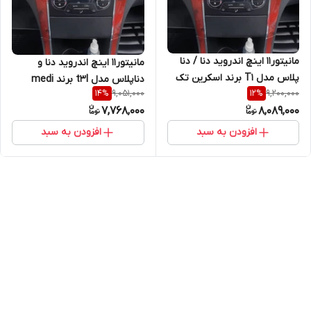
مانیتور11 اینچ اندروید دنا / دنا
مانیتور11 اینچ اندروید دنا و
پلاس مدل T1 برند اسکرین تک
دناپلاس مدل t3l برند medi
9,051,000
9,200,000
14
%
12
%
atech
7,768,000
8,089,000
افزودن به سبد
افزودن به سبد