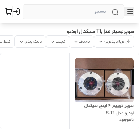
سوپرتوییتر مدل T1 سیگنال اودیو
پربازدیدترین
برندها
قیمت
دسته‌بندی
فقط م
سوپر توییتر ۴ اینچ سیگنال
اودیو مدل S-T1
ناموجود