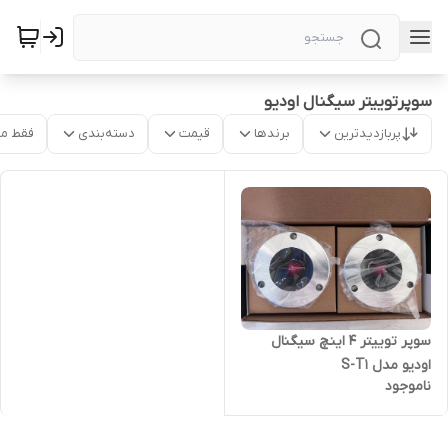
سوپرتوییتر سیگنال اودیو
پربازدیدترین
برندها
قیمت
دسته‌بندی
فقط م
سوپر توییتر ۴ اینچ سیگنال
اودیو مدل S-T1
ناموجود