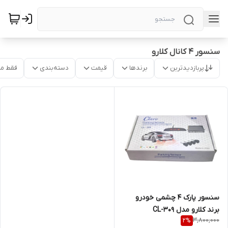
سنسور ۴ کانال کلارو
پربازدیدترین
برندها
قیمت
دسته‌بندی
فقط م
سنسور پارک ۴ چشمی خودرو
برند کلارو مدل CL-309
3,800,000
2
%