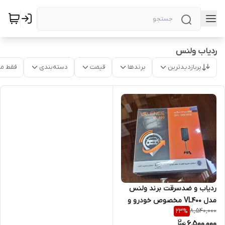
ردیاب ولنس
پربازدیدترین
برندها
قیمت
دسته‌بندی
فقط م
ردیاب و ضدسرقت برند ولنس
مدل VL400 مخصوص خودرو و
8,540,000
23
%
موتورسیکلت باسیمکارت
6,500,000