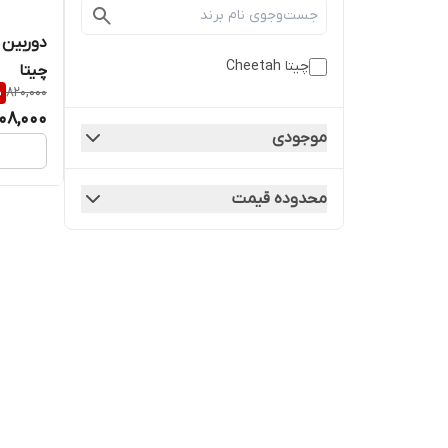
چیتا Cheetah
چیتا
%
820,000
08,000
موجودی
محدوده قیمت