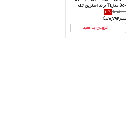
B50 مدلT1 برند اسکرین تک
9,051,000
13
%
7,792,000
افزودن به سبد