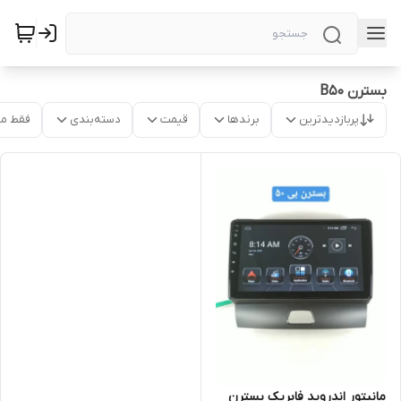
بسترن B50
پربازدیدترین
برندها
قیمت
دسته‌بندی
فقط م
مانیتور اندروید فابریک بسترن