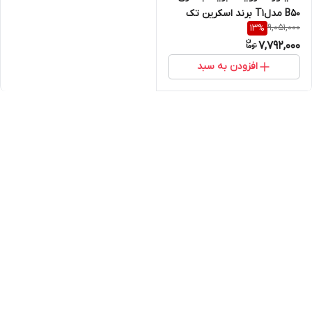
B50 مدلT1 برند اسکرین تک
9,051,000
13
%
7,792,000
افزودن به سبد