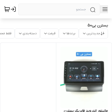
بسترن بی50
جدیدترین
برندها
قیمت
دسته‌بندی
فقط محص
مانیتور اندروید فابریک بسترن