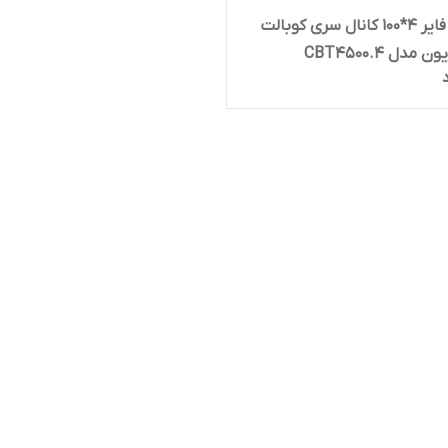
آمپیلی فایر 4*100 کانال سری کوبالت
 مدل CBT4500.4