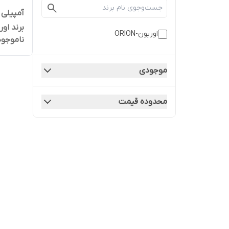
برند اوریون
اوریون-ORION
ناموجود
موجودی
محدوده قیمت