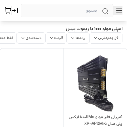
امپلی مونو 1000 با ریموت بیس
جدیدترین
برندها
قیمت
دسته‌بندی
فقط محص
آمپیلی فایر مونو 1000RMs ایکس
پلی مدل XP-1APDM1K1