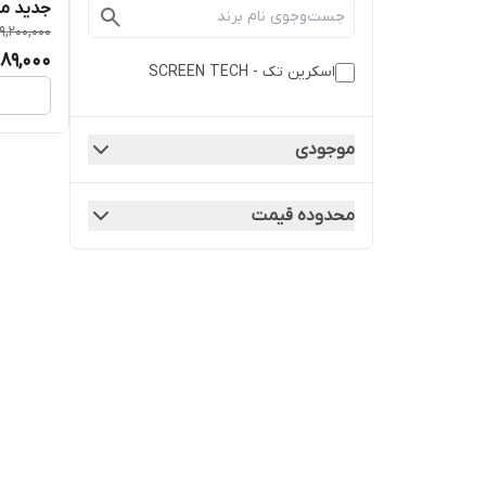
جدید مدل 31 برند ا
9,200,000
089,000
اسکرین تک - SCREEN TECH
موجودی
محدوده قیمت