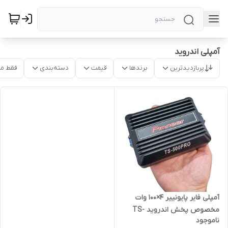
آمپلی اندروید
پربازدیدترین
برندها
قیمت
دسته‌بندی
فقط م
آمپلی فایر پایونییر ۴×۱۰۰ وات
مخصوص پخش اندروید TS-
ناموجود
500pro