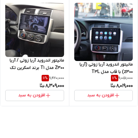
مانیتور اندروید آریا زوتی / آریا
مانیتور اندروید آریا زوتی (آریا
Z300 مدل T1 برند اسکرین تک
z300) با قاب مدل T3L
9,420,000
9,051,000
11
%
11
%
8,309,000
8,019,000
افزودن به سبد
افزودن به سبد