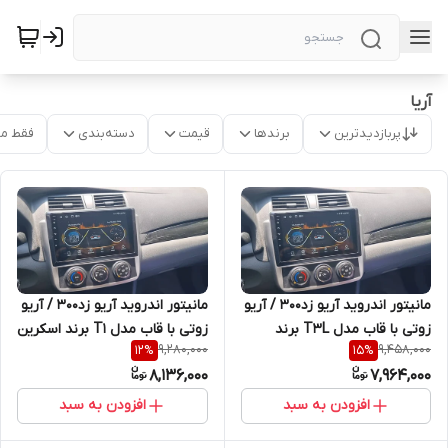
آریا
پربازدیدترین
برندها
قیمت
دسته‌بندی
فقط م
مانیتور اندروید آریو زد۳۰۰ / آریو
مانیتور اندروید آریو زد۳۰۰ / آریو
زوتی با قاب مدل T3L برند
زوتی با قاب مدل T1 برند اسکرین
9,280,000
9,458,000
12
%
15
%
مدیاتک
تک
8,136,000
7,964,000
افزودن به سبد
افزودن به سبد