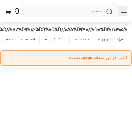
%D9%85%D8%A7%D9%86%DB%8C%D8%AA%D9%88%D8%B1%20405
جدیدترین
برندها
دسته‌بندی
فقط محصولات موجود
کالایی در این صفحه موجود نیست