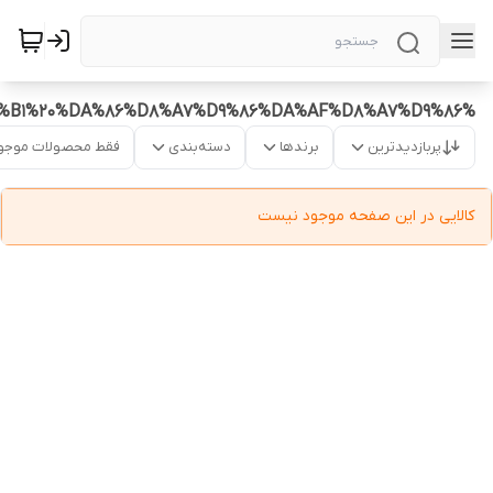
%D9%85%D8%A7%D9%86%DB%8C%D8%AA%D9%88%D8%B1%20%DA%86%D8%A7%D9%86%DA%AF%D8%A7%D9%86
پربازدیدترین
برندها
دسته‌بندی
فقط محصولات موجو
کالایی در این صفحه موجود نیست